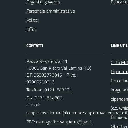
Organi di governo
Educazio
Personale amministrativo
Politici
Uffici
CONTATTI
LINK UTIL
Piazza Resistenza, 11
Città Met
10060 San Pietro Val Lemina (TO)
Dipartim
C.F. 85002770015 - P.Iva:
Procedura 
02909290013
Telefono:
0121-543131
irregolari
Fax: 0121-544800
dipendent
E-mail:
(c.d. whi
Dichiaraz
PEC:
Obiettivi 