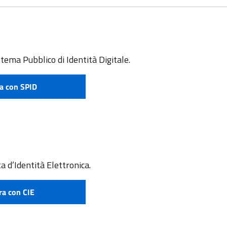
stema Pubblico di Identità Digitale.
a con SPID
e attivare SPID
a d’Identità Elettronica.
ra con CIE
 richiedere CIE