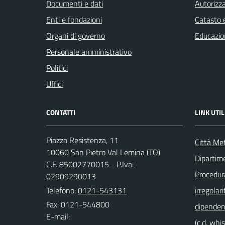
Documenti e dati
Autorizza
Enti e fondazioni
Catasto e
Organi di governo
Educazio
Personale amministrativo
Politici
Uffici
CONTATTI
LINK UTIL
Piazza Resistenza, 11
Città Met
10060 San Pietro Val Lemina (TO)
Dipartim
C.F. 85002770015 - P.Iva:
Procedura 
02909290013
Telefono:
0121-543131
irregolari
Fax: 0121-544800
dipendent
E-mail:
(c.d. whi