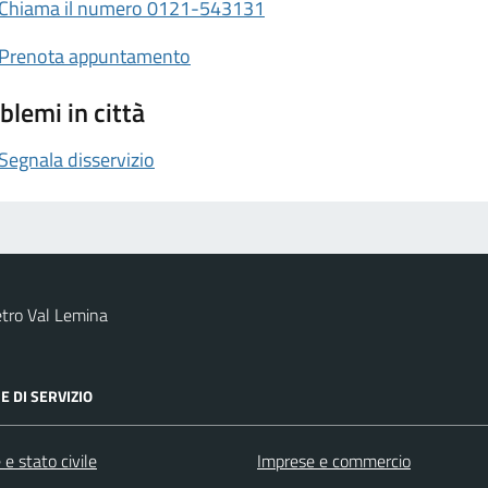
Chiama il numero 0121-543131
Prenota appuntamento
blemi in città
Segnala disservizio
tro Val Lemina
E DI SERVIZIO
e stato civile
Imprese e commercio