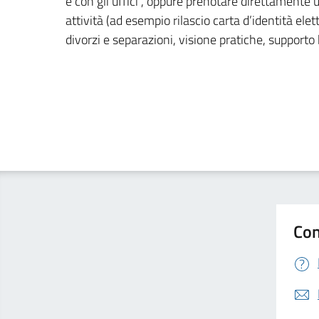
e con gli uffici , oppure prenotare direttament
attività (ad esempio rilascio carta d’identità elett
divorzi e separazioni, visione pratiche, supporto
Con