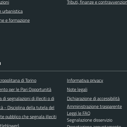
zioni
Tributi, finanze e contravvenzion
 urbanistica
ne e formazione
I
ropolitana di Torino
Informativa privacy
ento per le Pari Opportunità
Note legali
di segnalazioni di illeciti o di
Dichiarazione di accessibilità
Amministrazione trasparente
tà - Disciplina della tutela del
Leggi le FAQ
e pubblico che segnala illeciti
Segnalazione disservizio
stleblower).
Prenotazione appuntamento